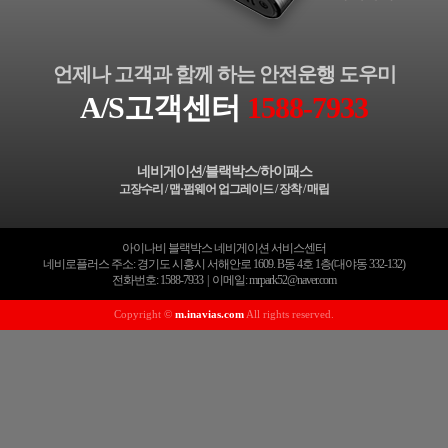
언제나 고객과 함께 하는 안전운행 도우미
A/S고객센터
1588-7933
네비게이션/블랙박스/하이패스
고장수리 / 맵·펌웨어 업그레이드 / 장착 / 매립
아이나비 블랙박스 네비게이션 서비스센터
네비로플러스 주소: 경기도 시흥시 서해안로 1609. B동 4호 1층(대야동 332-132)
전화번호: 1588-7933 | 이메일: mrpark52@naver.com
Copyright ©
m.inavias.com
All rights reserved.